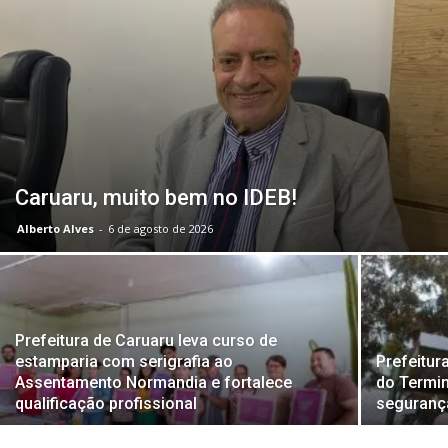
Caruaru, muito bem no IDEB!
Alberto Alves
-
6 de agosto de 2026
Prefeitura de Caruaru leva curso de
estamparia com serigrafia ao
Prefeitur
Assentamento Normandia e fortalece
do Termin
qualificação profissional
seguranç