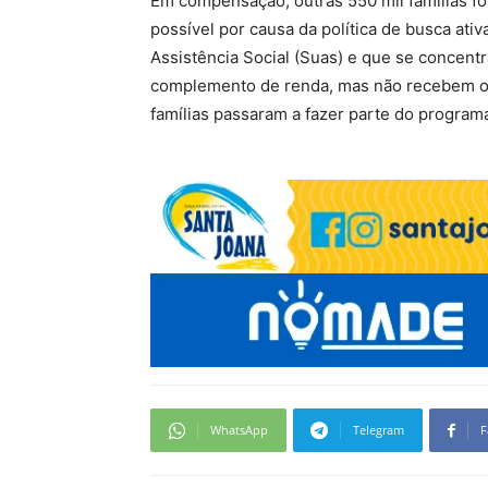
Em compensação, outras 550 mil famílias fo
possível por causa da política de busca ati
Assistência Social (Suas) e que se concent
complemento de renda, mas não recebem o 
famílias passaram a fazer parte do program
WhatsApp
Telegram
F