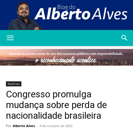
Blog
do
Notícias
Congresso promulga
Alberto
mudança sobre perda de
nacionalidade brasileira
Alves
Por
Alberto Alves
-
4 de outubro de 2023