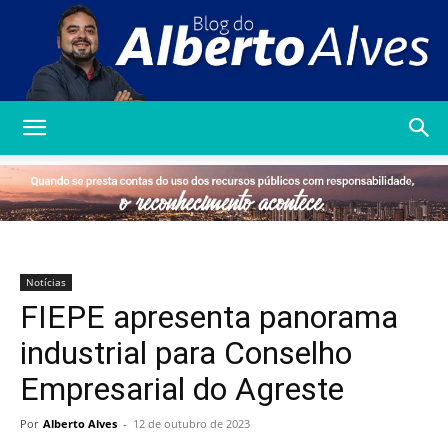
Blog
do
Notícias
FIEPE apresenta panorama
Alberto
industrial para Conselho
Empresarial do Agreste
Alves
Por
Alberto Alves
-
12 de outubro de 2023