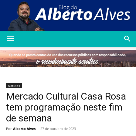
Blog
do
Notícias
Mercado Cultural Casa Rosa
Alberto
tem programação neste fim
de semana
Alves
Por
Alberto Alves
-
27 de outubro de 2023