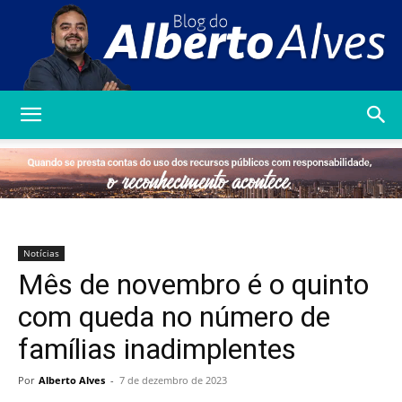
Blog
do
Notícias
Mês de novembro é o quinto
Alberto
com queda no número de
famílias inadimplentes
Alves
Por
Alberto Alves
-
7 de dezembro de 2023