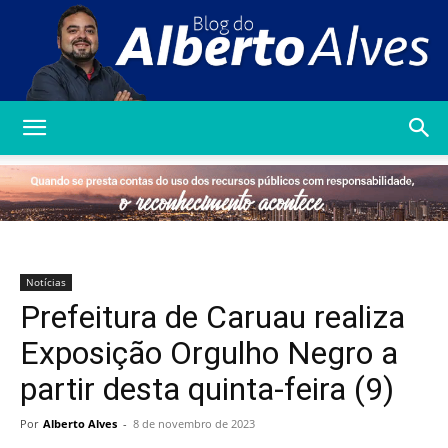
Blog
do
Notícias
Prefeitura de Caruau realiza
Alberto
Exposição Orgulho Negro a
partir desta quinta-feira (9)
Alves
Por
Alberto Alves
-
8 de novembro de 2023