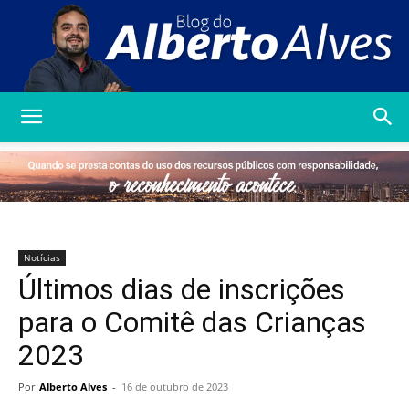
Blog
do
Notícias
Últimos dias de inscrições
Alberto
para o Comitê das Crianças
2023
Alves
Por
Alberto Alves
-
16 de outubro de 2023