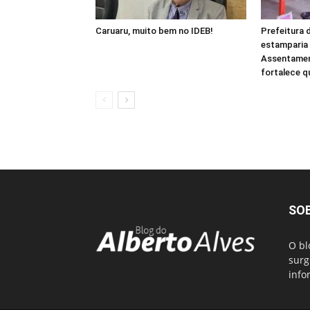
Caruaru, muito bem no IDEB!
Prefeitura 
estamparia 
Assentamen
fortalece q
SO
O bl
surg
info