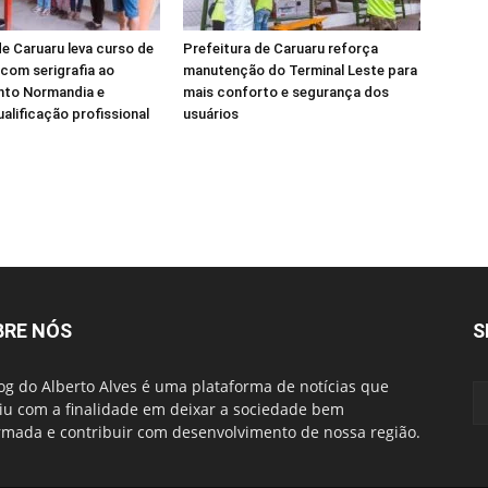
de Caruaru leva curso de
Prefeitura de Caruaru reforça
com serigrafia ao
manutenção do Terminal Leste para
to Normandia e
mais conforto e segurança dos
ualificação profissional
usuários
BRE NÓS
S
og do Alberto Alves é uma plataforma de notícias que
iu com a finalidade em deixar a sociedade bem
rmada e contribuir com desenvolvimento de nossa região.