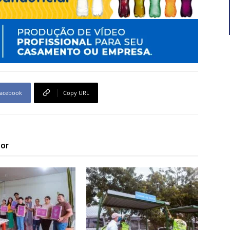
acebook
Copy URL
tor