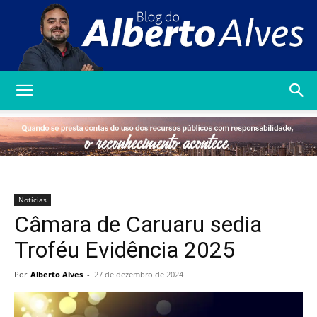
Blog
do
Notícias
Câmara de Caruaru sedia
Alberto
Troféu Evidência 2025
Por
Alberto Alves
-
27 de dezembro de 2024
Alves