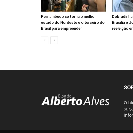
Pernambuco se torna o melhor
Dobradinha 
estado do Nordeste e o terceiro do
Brasília e 
Brasil para empreender
reeleição e
SO
O bl
surg
info