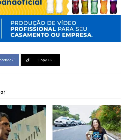
acebook
Copy URL
tor