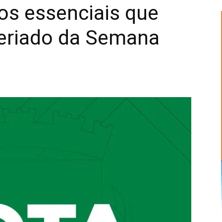
ços essenciais que
feriado da Semana
Alberto
Alves