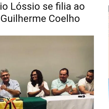
io Lóssio se filia ao
 Guilherme Coelho
Alberto
Alves