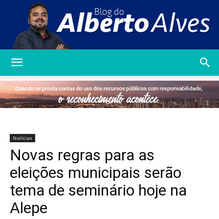
Blog
do
Notícias
Novas regras para as
Alberto
eleições municipais serão
tema de seminário hoje na
Alepe
Alves