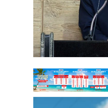
Tocador
de