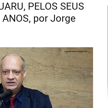
UARU, PELOS SEUS
 ANOS, por Jorge
Alberto
Alves