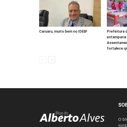
Caruaru, muito bem no IDEB!
Prefeitura 
estamparia 
Assentamen
fortalece q
SO
O bl
surg