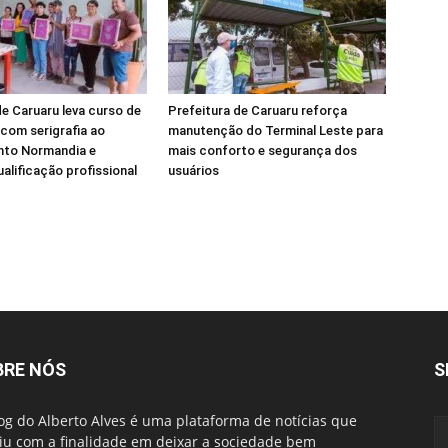
de Caruaru leva curso de
Prefeitura de Caruaru reforça
com serigrafia ao
manutenção do Terminal Leste para
to Normandia e
mais conforto e segurança dos
ualificação profissional
usuários
BRE NÓS
S
og do Alberto Alves é uma plataforma de notícias que
iu com a finalidade em deixar a sociedade bem