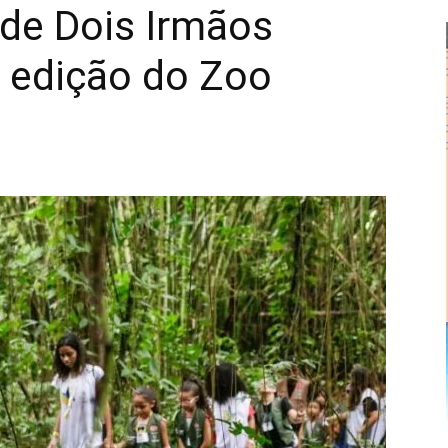
 de Dois Irmãos
a edição do Zoo
Alberto
Alves