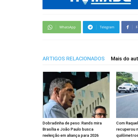
WhatsApp
Telegram
F
ARTIGOS RELACIONADOS
Mais do au
Dobradinha de peso: Rands mira
Com Raquel
Brasília e João Paulo busca
recuperou m
reeleição em aliança para 2026
quilômetros