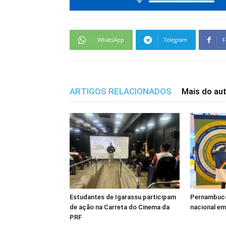
WhatsApp
Telegram
F
ARTIGOS RELACIONADOS
Mais do au
Estudantes de Igarassu participam
Pernambuco 
de ação na Carreta do Cinema da
nacional em
PRF