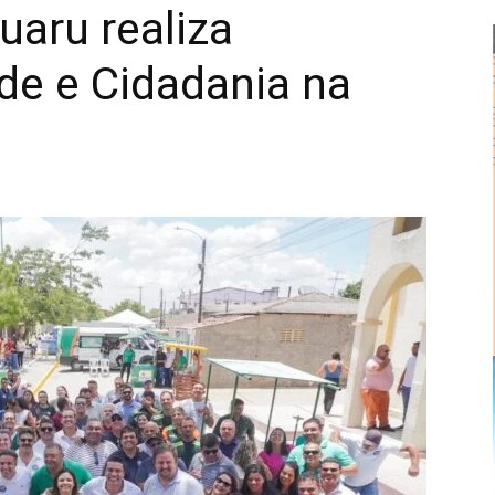
uaru realiza
de e Cidadania na
Alberto
Alves