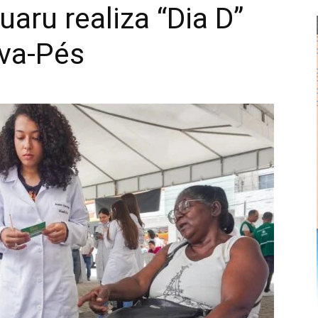
uaru realiza “Dia D”
va-Pés
Alberto
Alves