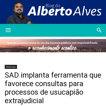
Blog
do
Notícias
SAD implanta ferramenta que
Alberto
favorece consultas para
processos de usucapião
extrajudicial
Alves