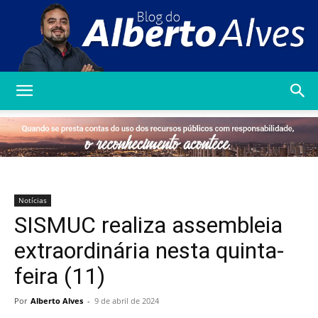
Blog
do
Notícias
SISMUC realiza assembleia
Alberto
extraordinária nesta quinta-
feira (11)
Alves
Por
Alberto Alves
-
9 de abril de 2024