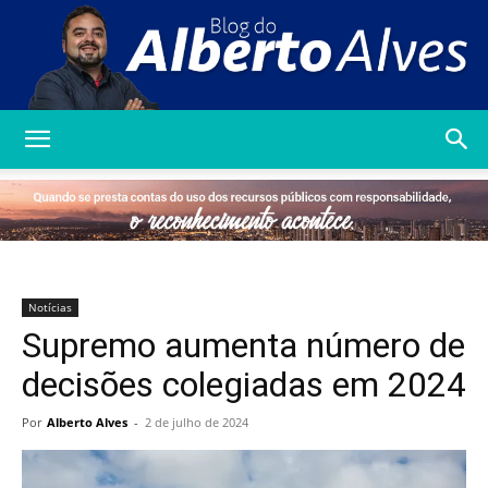
Blog
do
Notícias
Supremo aumenta número de
Alberto
decisões colegiadas em 2024
Por
Alberto Alves
-
2 de julho de 2024
Alves