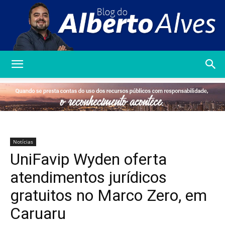
Blog
do
Notícias
UniFavip Wyden oferta
Alberto
atendimentos jurídicos
gratuitos no Marco Zero, em
Caruaru
Alves