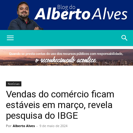
Blog
do
Notícias
Vendas do comércio ficam
Alberto
estáveis em março, revela
pesquisa do IBGE
Alves
Por
Alberto Alves
-
9 de maio de 2024