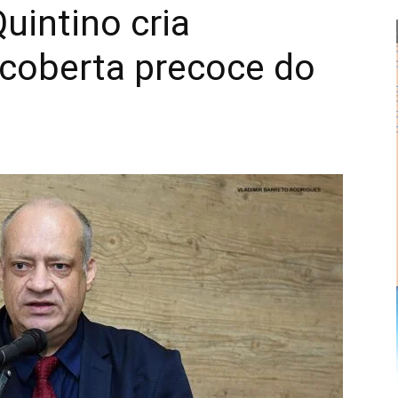
uintino cria
coberta precoce do
Alberto
Alves