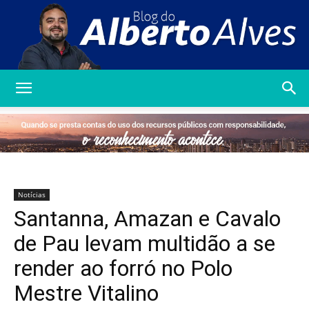
Blog
do
Notícias
Santanna, Amazan e Cavalo
Alberto
de Pau levam multidão a se
render ao forró no Polo
Mestre Vitalino
Alves