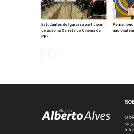
Estudantes de Igarassu participam
Pernambuco 
de ação na Carreta do Cinema da
nacional em
PRF
SO
O bl
surg
info