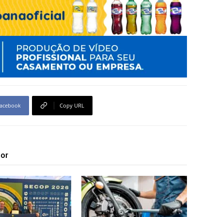
acebook
Copy URL
tor