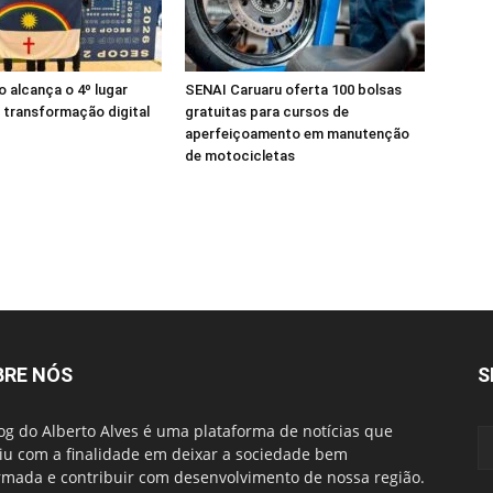
alcança o 4º lugar
SENAI Caruaru oferta 100 bolsas
 transformação digital
gratuitas para cursos de
aperfeiçoamento em manutenção
de motocicletas
BRE NÓS
S
og do Alberto Alves é uma plataforma de notícias que
iu com a finalidade em deixar a sociedade bem
rmada e contribuir com desenvolvimento de nossa região.