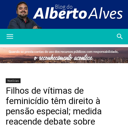
Blog
do
Notícias
Filhos de vítimas de
Alberto
feminicídio têm direito à
pensão especial; medida
reacende debate sobre
Alves