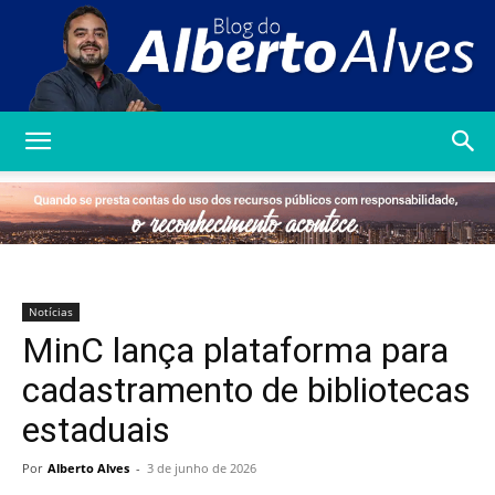
Blog
do
Notícias
MinC lança plataforma para
Alberto
cadastramento de bibliotecas
estaduais
Alves
Por
Alberto Alves
-
3 de junho de 2026