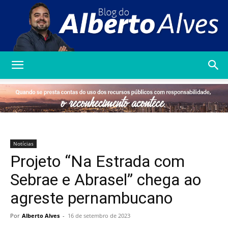
Blog
do
Notícias
Projeto “Na Estrada com
Alberto
Sebrae e Abrasel” chega ao
agreste pernambucano
Alves
Por
Alberto Alves
-
16 de setembro de 2023