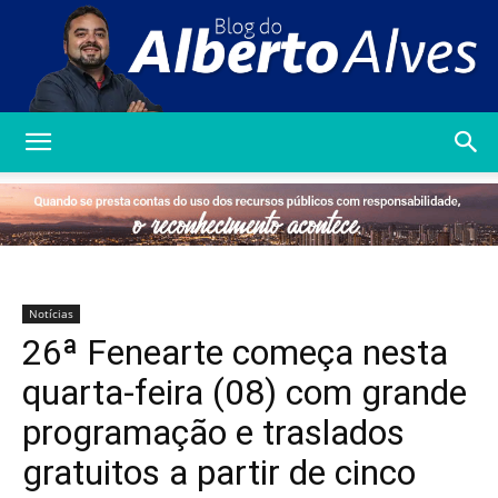
Blog
do
Notícias
26ª Fenearte começa nesta
Alberto
quarta-feira (08) com grande
programação e traslados
gratuitos a partir de cinco
Alves